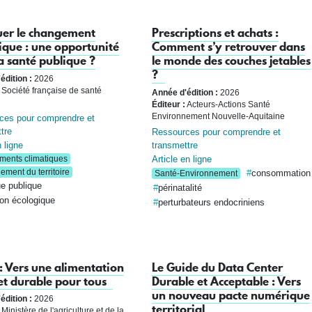
uer le changement
Prescriptions et achats :
ique : une opportunité
Comment s’y retrouver dans
a santé publique ?
le monde des couches jetables
?
édition :
2026
Société française de santé
Année d'édition :
2026
Éditeur :
Acteurs-Actions Santé
Environnement Nouvelle-Aquitaine
ces pour comprendre et
tre
Ressources pour comprendre et
transmettre
 ligne
Article en ligne
ents climatiques
ment du territoire
consommation
Santé-Environnement
ue publique
périnatalité
ion écologique
perturbateurs endocriniens
 Vers une alimentation
Le Guide du Data Center
et durable pour tous
Durable et Acceptable : Vers
un nouveau pacte numérique
édition :
2026
territorial
Ministère de l'agriculture et de la