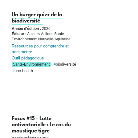
Un burger quizz de la
biodiversité
Année d'édition :
2026
Éditeur :
Acteurs-Actions Santé
Environnement Nouvelle-Aquitaine
Ressources pour comprendre et
transmettre
Outil pédagogique
biodiversité
Santé-Environnement
one health
Focus #15 - Lutte
antivectorielle : Le cas du
moustique tigre