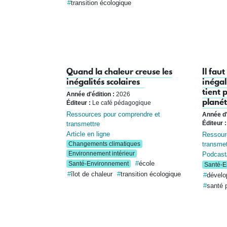
transition écologique
Quand la chaleur creuse les
Il fau
inégalités scolaires
inégal
tient 
Année d'édition :
2026
planét
Éditeur :
Le café pédagogique
Ressources pour comprendre et
Année d'
transmettre
Éditeur :
Article en ligne
Ressour
transmet
Changements climatiques
Environnement intérieur
Podcast
école
Santé-Environnement
Santé-E
îlot de chaleur
transition écologique
dévelo
santé p