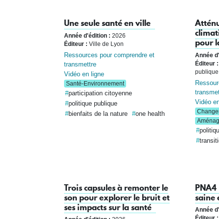
Une seule santé en ville
Attén
climat
Année d'édition :
2026
pour l
Éditeur :
Ville de Lyon
Ressources pour comprendre et
Année d'
transmettre
Éditeur :
publique
Vidéo en ligne
Ressour
Santé-Environnement
transmet
participation citoyenne
Vidéo en
politique publique
Changem
bienfaits de la nature
one health
Aménage
politiq
transit
Trois capsules à remonter le
PNA4 :
son pour explorer le bruit et
saine 
ses impacts sur la santé
Année d'
Éditeur :