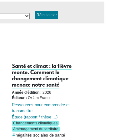
Réinitialiser
Santé et climat : la fièvre
monte. Comment le
changement climatique
menace notre santé
Année d'édition :
2026
Éditeur :
Oxfam France
Ressources pour comprendre et
transmettre
Étude (rapport / thèse ...)
Changements climatiques
Aménagement du territoire
inégalités sociales de santé