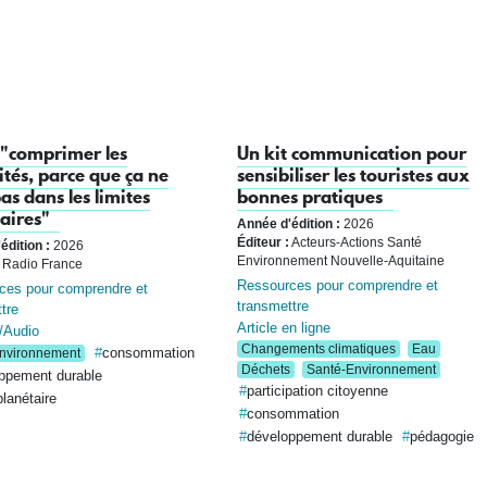
t "comprimer les
Un kit communication pour
ités, parce que ça ne
sensibiliser les touristes aux
pas dans les limites
bonnes pratiques
aires"
Année d'édition :
2026
Éditeur :
Acteurs-Actions Santé
édition :
2026
Environnement Nouvelle-Aquitaine
Radio France
Ressources pour comprendre et
ces pour comprendre et
transmettre
tre
Article en ligne
/Audio
Changements climatiques
Eau
consommation
nvironnement
Déchets
Santé-Environnement
ppement durable
participation citoyenne
lanétaire
consommation
développement durable
pédagogie