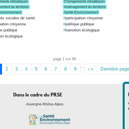
ents climatiques
Changements climatiques
ment du territoire
Aménagement du territoire
nvironnement
Santé-Environnement
tés sociales de santé
participation citoyenne
pation citoyenne
politique publique
ue publique
transition écologique
ion écologique
page 1 sur 86
…
2
3
4
5
6
7
8
9
›
››
Dernière pag
Dans le cadre du PRSE
Auvergne-Rhône-Alpes :