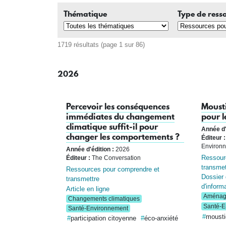
Thématique
Type de ress
1719 résultats (page 1 sur 86)
2026
Percevoir les conséquences
Mousti
immédiates du changement
pour le
climatique suffit‑il pour
Année d'
changer les comportements ?
Éditeur :
Environn
Année d'édition :
2026
Ressour
Éditeur :
The Conversation
transmet
Ressources pour comprendre et
Dossier
transmettre
d'inform
Article en ligne
Aménage
Changements climatiques
Santé-E
Santé-Environnement
mousti
participation citoyenne
éco-anxiété