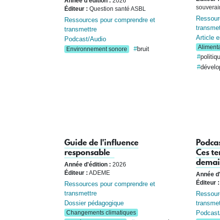
Année d'édition :
2026
souverai
Éditeur :
Question santé ASBL
Ressour
Ressources pour comprendre et
transmet
transmettre
Article e
Podcast/Audio
Alimenta
bruit
Environnement sonore
politiq
dévelo
Guide de l'influence
Podca
responsable
Ces te
demai
Année d'édition :
2026
Éditeur :
ADEME
Année d'
Éditeur :
Ressources pour comprendre et
transmettre
Ressour
transmet
Dossier pédagogique
Podcast
Changements climatiques