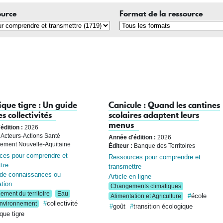
ource
Format de la ressource
que tigre : Un guide
Canicule : Quand les cantines
s collectivités
scolaires adaptent leurs
menus
édition :
2026
Acteurs-Actions Santé
Année d'édition :
2026
ement Nouvelle-Aquitaine
Éditeur :
Banque des Territoires
ces pour comprendre et
Ressources pour comprendre et
tre
transmettre
 de connaissances ou
Article en ligne
ation
Changements climatiques
ment du territoire
Eau
école
Alimentation et Agriculture
collectivité
nvironnement
goût
transition écologique
que tigre