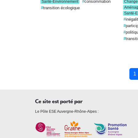
consommation
Santé-Environnement
Changem
Aménage
transition écologique
Santé-E
inégali
partici
politiq
transit
Pagination
1
Ce site est porté par
Le Pôle ESE Auvergne-Rhône-Alpes :