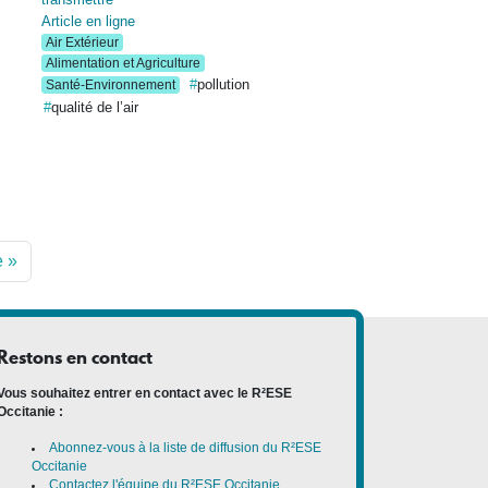
Article en ligne
Air Extérieur
Alimentation et Agriculture
pollution
Santé-Environnement
qualité de l’air
e »
Restons en contact
Vous souhaitez entrer en contact avec le R²ESE
Occitanie :
Abonnez-vous à la liste de diffusion du R²ESE
Occitanie
Contactez l'équipe du R²ESE Occitanie