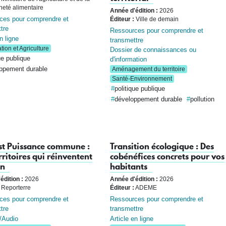
neté alimentaire
Année d'édition :
2026
ces pour comprendre et
Éditeur :
Ville de demain
tre
Ressources pour comprendre et
n ligne
transmettre
tion et Agriculture
Dossier de connaissances ou
ue publique
d'information
ppement durable
Aménagement du territoire
Santé-Environnement
politique publique
développement durable
pollution
st Puissance commune :
Transition écologique : Des
rritoires qui réinventent
cobénéfices concrets pour vos
n
habitants
édition :
2026
Année d'édition :
2026
Reporterre
Éditeur :
ADEME
ces pour comprendre et
Ressources pour comprendre et
tre
transmettre
/Audio
Article en ligne