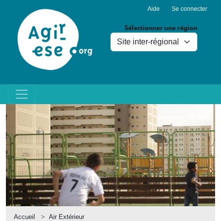
Menu du compte de l'utilisa
Aller au contenu principal
Aide
Se connecter
Sélectionner une région
Accueil
Air Extérieur